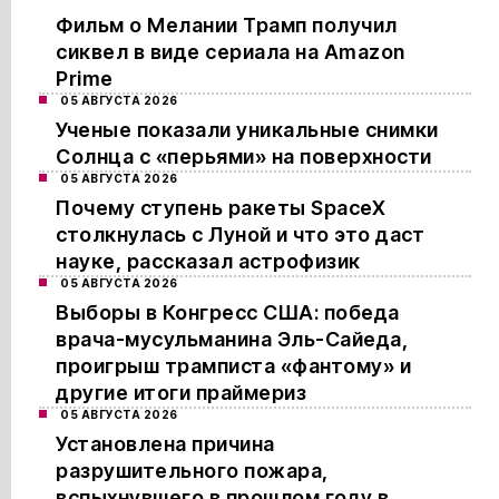
Фильм о Мелании Трамп получил
сиквел в виде сериала на Amazon
Prime
05 АВГУСТА 2026
Ученые показали уникальные снимки
Солнца с «перьями» на поверхности
05 АВГУСТА 2026
Почему ступень ракеты SpaceX
столкнулась с Луной и что это даст
науке, рассказал астрофизик
05 АВГУСТА 2026
Выборы в Конгресс США: победа
врача-мусульманина Эль-Сайеда,
проигрыш трамписта «фантому» и
другие итоги праймериз
05 АВГУСТА 2026
Установлена причина
разрушительного пожара,
вспыхнувшего в прошлом году в