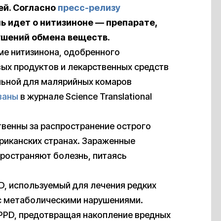
ей. Согласно
пресс-релизу
ь идет о нитизиноне — препарате,
ушений обмена веществ.
ме нитизинона, одобренного
ых продуктов и лекарственных средств
ельной для малярийных комаров
ваны
в журнале Science Translational
твенны за распространение острого
риканских странах. Зараженные
ространяют болезнь, питаясь
D, используемый для лечения редких
с метаболическими нарушениями.
HPPD, предотвращая накопление вредных