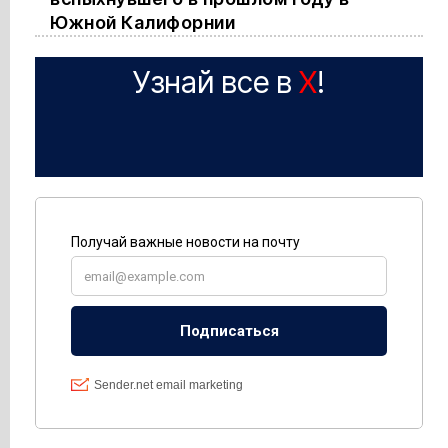
Южной Калифорнии
Узнай все в
X
!