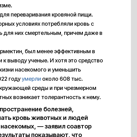
изме.
для переваривания кровяной пищи.
орных условиях потребляли кровь с
ь для них смертельным, причем даже в
ермектин, был менее эффективным в
 к выводу ученые. И хотя это средство
жизни насекомого и уменьшить
022 году
умерли
около 608 тыс.
 окружающей среды и при чрезмерном
ных возникает толерантность к нему.
спространение болезней,
ать кровь животных и людей
 насекомых, — заявил соавтор
езультаты показывают, что