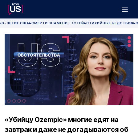
50-ЛЕТИЕ США
СМЕРТИ ЗНАМЕНИТОСТЕЙ
СТИХИЙНЫЕ БЕДСТВИЯ
О
▶
▶
▶
«Убийцу Ozempic» многие едят на
завтрак и даже не догадываются об