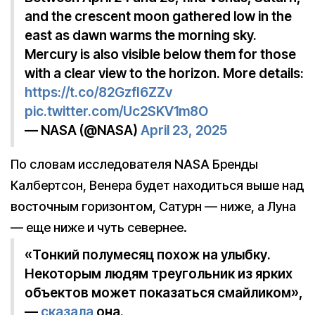
and the crescent moon gathered low in the
east as dawn warms the morning sky.
Mercury is also visible below them for those
with a clear view to the horizon. More details:
https://t.co/82GzfI6ZZv
pic.twitter.com/Uc2SKV1m8O
— NASA (@NASA)
April 23, 2025
По словам исследователя NASA Бренды
Калбертсон, Венера будет находиться выше над
восточным горизонтом, Сатурн — ниже, а Луна
— еще ниже и чуть севернее.
«Тонкий полумесяц похож на улыбку.
Некоторым людям треугольник из ярких
объектов может показаться смайликом»,
—
сказала
она.