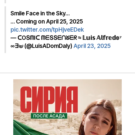
Smile Face in the Sky…
… Coming on April 25, 2025
pic.twitter.com/tpHjveEDek
— ᑕOՏᗰIᑕ ᗰᗴՏՏᗴᑎᘜᗴᖇ ≈ 𝕃𝕦𝕚𝕤 𝔸𝕝𝕗𝕣𝕖𝕕𝕠⁷
∞∃⊍ (@LuisADomDaly)
April 23, 2025