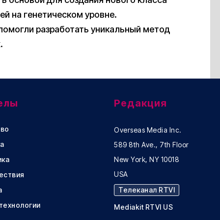
ей на генетическом уровне.
 помогли разработать уникальный метод
.
елы
Редакция
во
Overseas Media Inc.
а
589 8th Ave., 7th Floor
ика
New York, NY 10018
USA
ествия
а
Телеканал RTVI
 технологии
Mediakit RTVI US