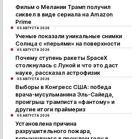
Фильм о Мелании Трамп получил
сиквел в виде сериала на Amazon
Prime
05 АВГУСТА 2026
Ученые показали уникальные снимки
Солнца с «перьями» на поверхности
05 АВГУСТА 2026
Почему ступень ракеты SpaceX
столкнулась с Луной и что это даст
науке, рассказал астрофизик
05 АВГУСТА 2026
Выборы в Конгресс США: победа
врача-мусульманина Эль-Сайеда,
проигрыш трамписта «фантому» и
другие итоги праймериз
05 АВГУСТА 2026
Установлена причина
разрушительного пожара,
вспыхнувшего в прошлом году в