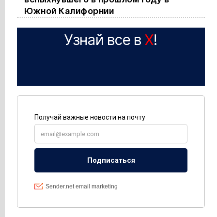
Южной Калифорнии
Узнай все в
X
!