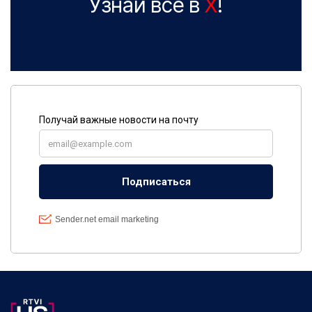
Узнай все в
X
!