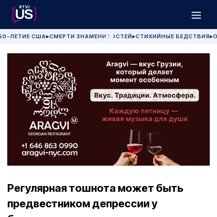
50-ЛЕТИЕ США
СМЕРТИ ЗНАМЕНИТОСТЕЙ
СТИХИЙНЫЕ БЕДСТВИЯ
О
▶
▶
▶
Регулярная тошнота может быть
предвестником депрессии у