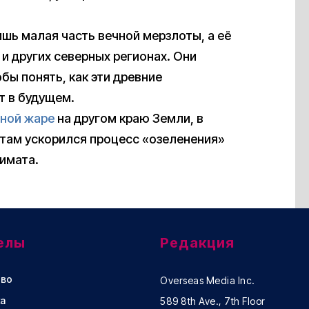
ишь малая часть вечной мерзлоты, а её
и других северных регионах. Они
ы понять, как эти древние
т в будущем.
ьной жаре
на другом краю Земли, в
о там ускорился процесс «озеленения»
имата.
елы
Редакция
во
Overseas Media Inc.
а
589 8th Ave., 7th Floor