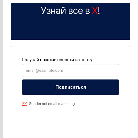
Узнай все в
X
!