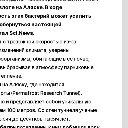
злоте на Аляске. В ходе
ость этих бактерий может усилить
— обернуться настоящей
ал Sci.News.
ет с тревожной скоростью из-за
изменений климата, уверены
роорганизмы, обитающие в ее почве,
, выбрасывая в атмосферу парниковые
тепление.
на Аляску, где находится
ты (Permafrost Research Tunnel).
кс и представляет собой уникальную
м 100 метров. Со стен туннеля ученые
ысяч до десятков тысяч лет.
бя при потеплении, к ним добавили воду