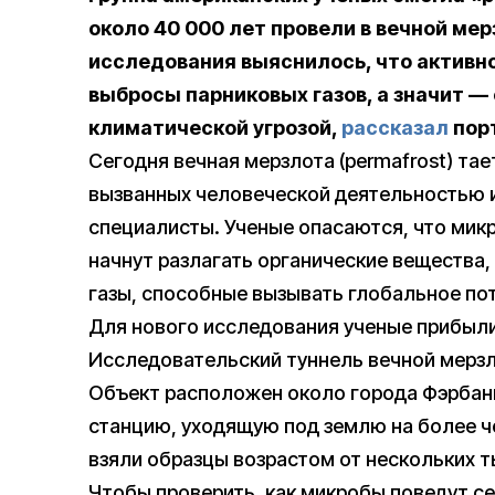
около 40 000 лет провели в вечной мер
исследования выяснилось, что активн
выбросы парниковых газов, а значит 
климатической угрозой,
рассказал
порт
Сегодня вечная мерзлота (permafrost) та
вызванных человеческой деятельностью 
специалисты. Ученые опасаются, что мик
начнут разлагать органические вещества
газы, способные вызывать глобальное по
Для нового исследования ученые прибыли 
Исследовательский туннель вечной мерзло
Объект расположен около города Фэрбан
станцию, уходящую под землю на более че
взяли образцы возрастом от нескольких т
Чтобы проверить, как микробы поведут се