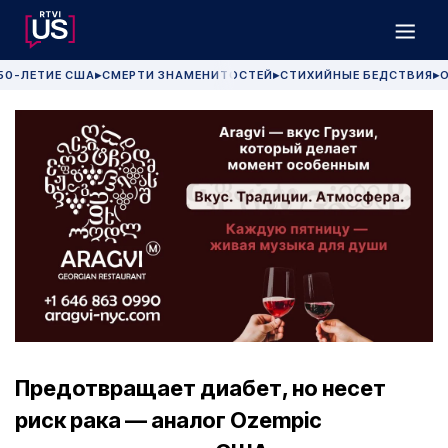
50-ЛЕТИЕ США
СМЕРТИ ЗНАМЕНИТОСТЕЙ
СТИХИЙНЫЕ БЕДСТВИЯ
О
▶
▶
▶
Предотвращает диабет, но несет
риск рака — аналог Ozempic