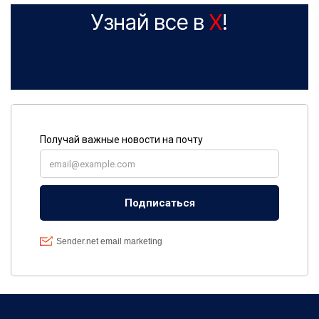
Узнай все в
X
!