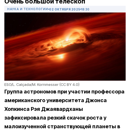
Очень большой телескоп
НАУКА И ТЕХНОЛОГИИ
02 ОКТЯБРЯ 2025
18:30
ESO/L. Calçada/M. Kornmesser (CC BY 4.0)
Группа астрономов при участии профессора
американского университета Джонса
Хопкинса Рэя Джаявардханы
зафиксировала резкий скачок роста у
малоизученной странствующей планеты в