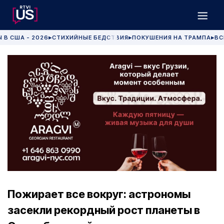
 В США - 2026
СТИХИЙНЫЕ БЕДСТВИЯ
ПОКУШЕНИЯ НА ТРАМПА
ВС
▶
▶
▶
Пожирает все вокруг: астрономы
засекли рекордный рост планеты в