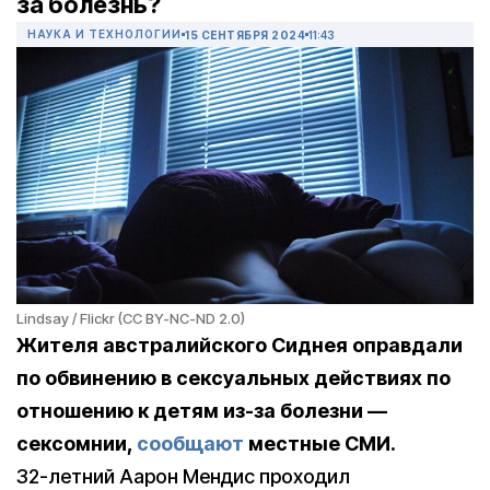
за болезнь?
НАУКА И ТЕХНОЛОГИИ
15 СЕНТЯБРЯ 2024
11:43
Lindsay / Flickr (CC BY-NC-ND 2.0)
Жителя австралийского Сиднея оправдали
по обвинению в сексуальных действиях по
отношению к детям из-за болезни —
сексомнии,
сообщают
местные СМИ.
32-летний Аарон Мендис проходил