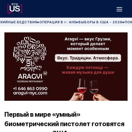
ХИЙНЫЕ БЕДСТВИЯ
ОПЕРАЦИЯ В ИРАНЕ
ВЫБОРЫ В США - 2026
ПОК
▶
▶
▶
Первый в мире «умный»
биометрический пистолет готовятся