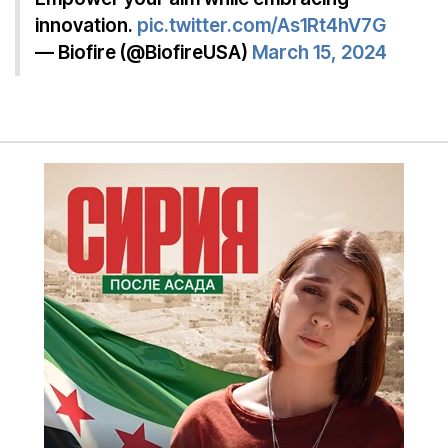
innovation.
pic.twitter.com/As1Rt4hV7G
— Biofire (@BiofireUSA)
March 15, 2024