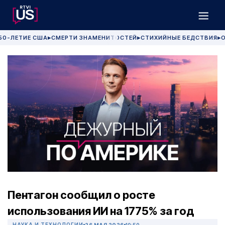
50-ЛЕТИЕ США
СМЕРТИ ЗНАМЕНИТОСТЕЙ
СТИХИЙНЫЕ БЕДСТВИЯ
О
▶
▶
▶
Пентагон сообщил о росте
использования ИИ на 1775% за год
НАУКА И ТЕХНОЛОГИИ
26 МАЯ 2026
10:50