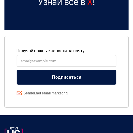
Узнай все в
X
!