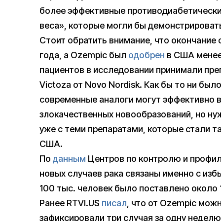
более эффективные противодиабетические
веса», которые могли бы демонстрироват
Стоит обратить внимание, что окончание 
года, а Ozempic был
одобрен
в США менее 
пациентов в исследовании принимали преп
Victoza от Novo Nordisk. Как бы то ни был
современные аналоги могут эффективно в
злокачественных новообразований, но н
уже с теми препаратами, которые стали т
США.
По
данным
Центров по контролю и профил
новых случаев рака связаны именно с изб
100 тыс. человек было поставлено около 
Ранее RTVI.US
писал
, что от Ozempic мож
зафиксировали три случая за одну неделю