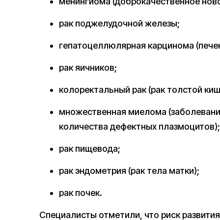
менингиома (доброкачественное нов
рак поджелудочной железы;
гепатоцеллюлярная карцинома (пече
рак яичников;
колоректальный рак (рак толстой киш
множественная миелома (заболевани
количества дефектных плазмоцитов);
рак пищевода;
рак эндометрия (рак тела матки);
рак почек.
Специалисты отметили, что риск развити