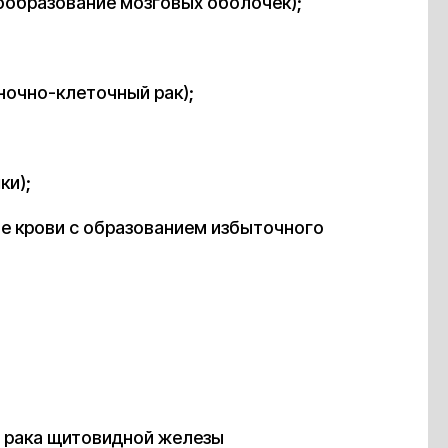
ообразование мозговых оболочек);
ночно-клеточный рак);
ки);
е крови с образованием избыточного
я рака щитовидной железы