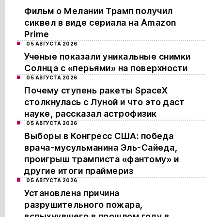
Фильм о Мелании Трамп получил
сиквел в виде сериала на Amazon
Prime
05 АВГУСТА 2026
Ученые показали уникальные снимки
Солнца с «перьями» на поверхности
05 АВГУСТА 2026
Почему ступень ракеты SpaceX
столкнулась с Луной и что это даст
науке, рассказал астрофизик
05 АВГУСТА 2026
Выборы в Конгресс США: победа
врача-мусульманина Эль-Сайеда,
проигрыш трамписта «фантому» и
другие итоги праймериз
05 АВГУСТА 2026
Установлена причина
разрушительного пожара,
вспыхнувшего в прошлом году в