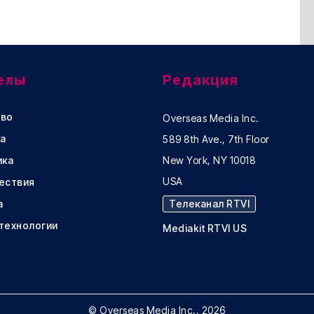
елы
Редакция
во
Overseas Media Inc.
а
589 8th Ave., 7th Floor
ика
New York, NY 10018
USA
ествия
а
Телеканал RTVI
 технологии
Mediakit RTVI US
© Overseas Media Inc., 2026