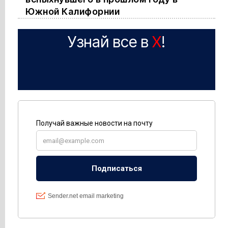
Южной Калифорнии
Узнай все в
X
!