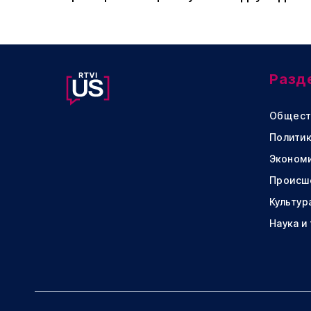
Разд
Общест
Политик
Эконом
Происш
Культур
Наука и