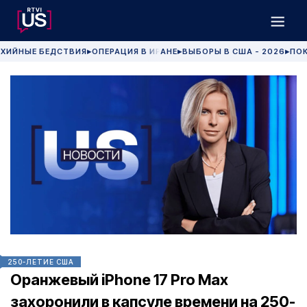
ХИЙНЫЕ БЕДСТВИЯ
ОПЕРАЦИЯ В ИРАНЕ
ВЫБОРЫ В США - 2026
ПОК
▶
▶
▶
250-ЛЕТИЕ США
Оранжевый iPhone 17 Pro Max
захоронили в капсуле времени на 250-