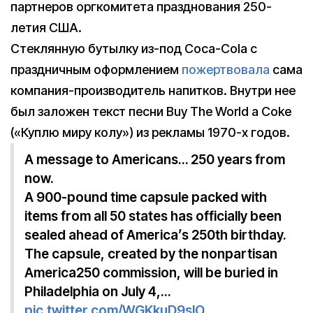
партнеров оргкомитета празднования 250-
летия США.
Стеклянную бутылку из-под Coca-Cola с
праздничным оформлением
пожертвовала
сама
компания-производитель напитков. Внутри нее
был заложен текст песни Buy The World a Coke
(«Куплю миру колу») из рекламы 1970-х годов.
A message to Americans… 250 years from
now.
A 900-pound time capsule packed with
items from all 50 states has officially been
sealed ahead of America’s 250th birthday.
The capsule, created by the nonpartisan
America250 commission, will be buried in
Philadelphia on July 4,…
pic.twitter.com/WGKkuD9slO