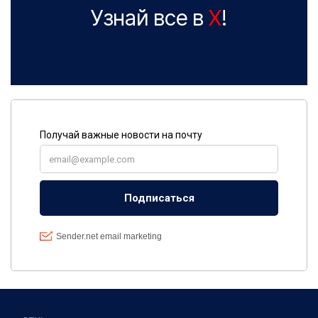
Узнай все в
X
!