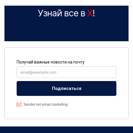
Узнай все в
X
!