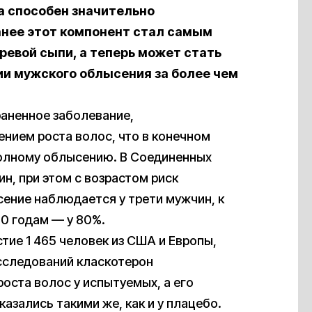
а способен значительно
анее этот компонент стал самым
ревой сыпи, а теперь может стать
ии мужского облысения за более чем
аненное заболевание,
нием роста волос, что в конечном
полному облысению. В Соединенных
н, при этом с возрастом риск
сение наблюдается у трети мужчин, к
70 годам — у 80%.
астие 1 465 человек из США и Европы,
сследований класкотерон
оста волос у испытуемых, а его
азались такими же, как и у плацебо.