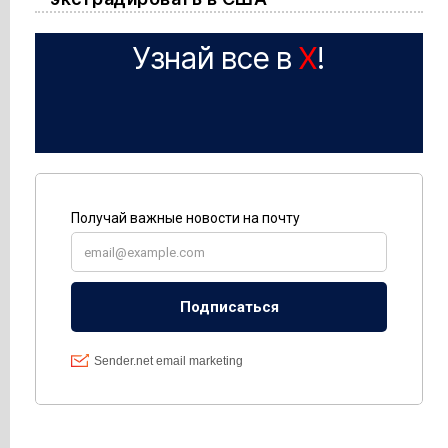
Узнай все в
X
!