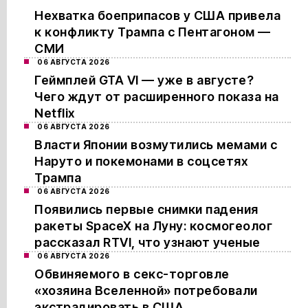
Нехватка боеприпасов у США привела
к конфликту Трампа с Пентагоном —
СМИ
06 АВГУСТА 2026
Геймплей GTA VI — уже в августе?
Чего ждут от расширенного показа на
Netflix
06 АВГУСТА 2026
Власти Японии возмутились мемами с
Наруто и покемонами в соцсетях
Трампа
06 АВГУСТА 2026
Появились первые снимки падения
ракеты SpaceX на Луну: космогеолог
рассказал RTVI, что узнают ученые
06 АВГУСТА 2026
Обвиняемого в секс-торговле
«хозяина Вселенной» потребовали
экстрадировать в США