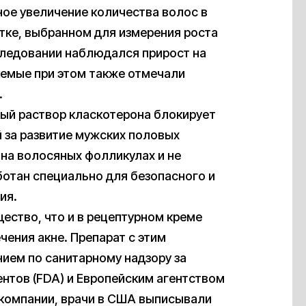
ое увеличение количества волос в
тке, выбранном для измерения роста
сследовании наблюдался прирост на
емые при этом также отмечали
.
ный раствор класкотерона блокирует
 за развитие мужских половых
 на волосяных фолликулах и не
ботан специально для безопасного и
ия.
щество, что и в рецептурном креме
чения акне. Препарат с этим
ием по санитарному надзору за
нтов (FDA) и Европейским агентством
 компании, врачи в США выписывали