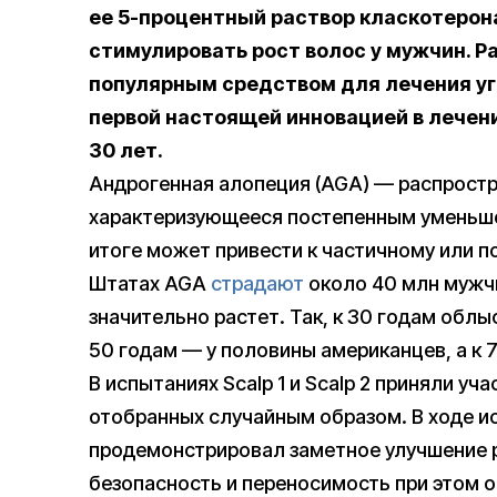
ее 5-процентный раствор класкотерон
стимулировать рост волос у мужчин. Р
популярным средством для лечения уг
первой настоящей инновацией в лечен
30 лет.
Андрогенная алопеция (AGA) — распростр
характеризующееся постепенным уменьше
итоге может привести к частичному или 
Штатах AGA
страдают
около 40 млн мужчи
значительно растет. Так, к 30 годам облы
50 годам — у половины американцев, а к 
В испытаниях Scalp 1 и Scalp 2 приняли уч
отобранных случайным образом. В ходе и
продемонстрировал заметное улучшение р
безопасность и переносимость при этом ок