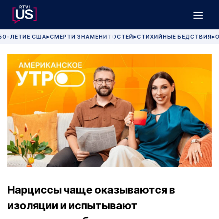
50-ЛЕТИЕ США
СМЕРТИ ЗНАМЕНИТОСТЕЙ
СТИХИЙНЫЕ БЕДСТВИЯ
О
▶
▶
▶
Нарциссы чаще оказываются в
изоляции и испытывают