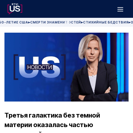
50-ЛЕТИЕ США
СМЕРТИ ЗНАМЕНИТОСТЕЙ
СТИХИЙНЫЕ БЕДСТВИЯ
О
▶
▶
▶
Третья галактика без темной
материи оказалась частью