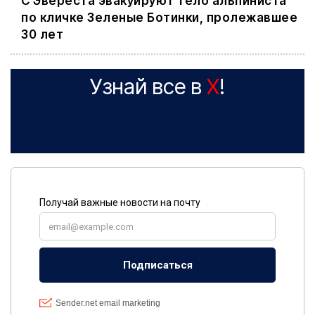
С Эвереста эвакуируют тело альпиниста
по кличке Зеленые Ботинки, пролежавшее
30 лет
Узнай все в
X
!