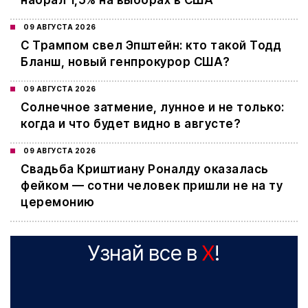
набрал 1,5% на выборах в США
09 АВГУСТА 2026
С Трампом свел Эпштейн: кто такой Тодд
Бланш, новый генпрокурор США?
09 АВГУСТА 2026
Cолнечное затмение, лунное и не только:
когда и что будет видно в августе?
09 АВГУСТА 2026
Свадьба Криштиану Роналду оказалась
фейком — сотни человек пришли не на ту
церемонию
Узнай все в
X
!