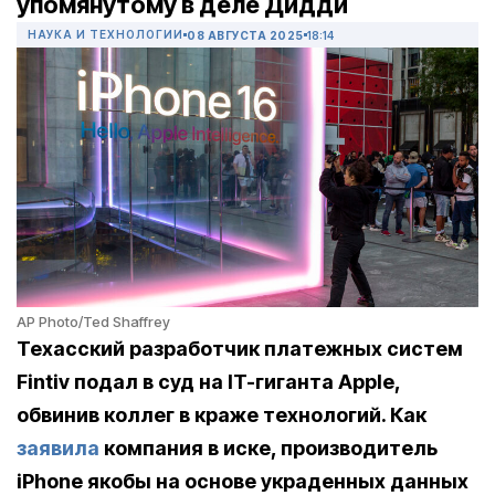
упомянутому в деле Дидди
НАУКА И ТЕХНОЛОГИИ
08 АВГУСТА 2025
18:14
AP Photo/Ted Shaffrey
Техасский разработчик платежных систем
Fintiv подал в суд на IT-гиганта Apple,
обвинив коллег в краже технологий. Как
заявила
компания в иске, производитель
iPhone якобы на основе украденных данных