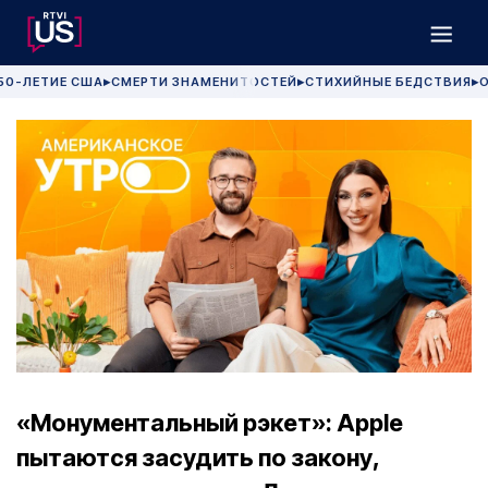
50-ЛЕТИЕ США
СМЕРТИ ЗНАМЕНИТОСТЕЙ
СТИХИЙНЫЕ БЕДСТВИЯ
О
▶
▶
▶
«Монументальный рэкет»: Apple
пытаются засудить по закону,