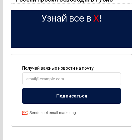
Узнай все в
X
!