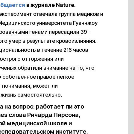
общается
в журнале Nature.
эксперимент отвечала группа медиков и
Медицинского университета Гуанчжоу
ированными генами пересадили 39-
го умер в результате кровоизлияния.
циональность в течение 216 часов
хострого отторжения или
ученых обратили внимание на то, что
 собственное правое легкое
т понимания, может ли
 жизнь самостоятельно.
а на вопрос: работает ли это
es слова Ричарда Пирсона,
ой медицинской школе и
следовательском институте.