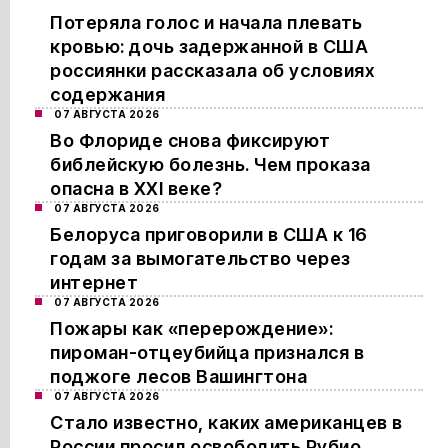
Потеряла голос и начала плевать
кровью: дочь задержанной в США
россиянки рассказала об условиях
содержания
07 АВГУСТА 2026
Во Флориде снова фиксируют
библейскую болезнь. Чем проказа
опасна в XXI веке?
07 АВГУСТА 2026
Белоруса приговорили в США к 16
годам за вымогательство через
интернет
07 АВГУСТА 2026
Пожары как «перерождение»:
пироман-отцеубийца признался в
поджоге лесов Вашингтона
07 АВГУСТА 2026
Стало известно, каких американцев в
России просил освободить Рубио