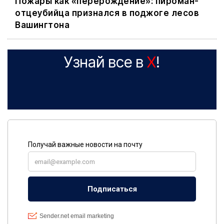
Пожары как «перерождение»: пироман-
отцеубийца признался в поджоге лесов
Вашингтона
Узнай все в
X
!