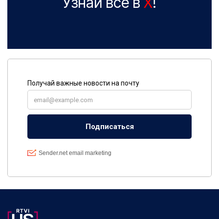
Узнай все в
X
!