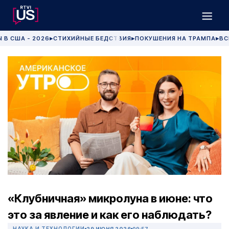
 В США - 2026
СТИХИЙНЫЕ БЕДСТВИЯ
ПОКУШЕНИЯ НА ТРАМПА
ВС
▶
▶
▶
«Клубничная» микролуна в июне: что
это за явление и как его наблюдать?
НАУКА И ТЕХНОЛОГИИ
29 ИЮНЯ 2026
09:57