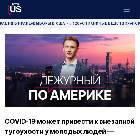
РАЦИЯ В ИРАНЕ
ВЫБОРЫ В США - 2026
СТИХИЙНЫЕ БЕДСТВИЯ
ПОК
▶
▶
▶
COVID-19 может привести к внезапной
тугоухости у молодых людей —