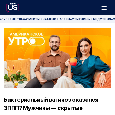
50-ЛЕТИЕ США
СМЕРТИ ЗНАМЕНИТОСТЕЙ
СТИХИЙНЫЕ БЕДСТВИЯ
О
▶
▶
▶
Бактериальный вагиноз оказался
ЗППП? Мужчины — скрытые