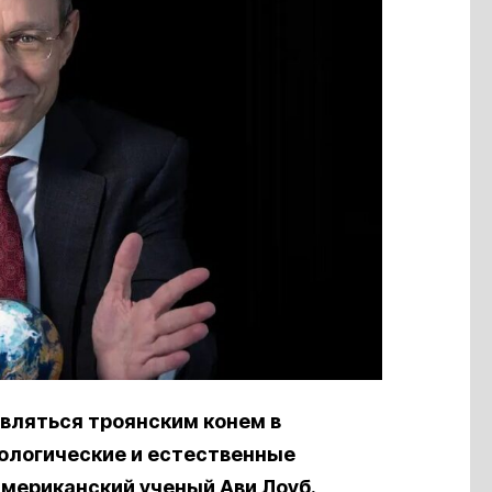
вляться троянским конем в
ологические и естественные
американский ученый Ави Лоуб.