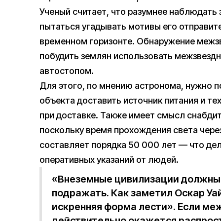
Ученый считает, что разумнее наблюдать 
пытаться угадывать мотивы его отправит
временном горизонте. Обнаружение межзв
побудить землян использовать межзвезд
автостопом.
Для этого, по мнению астронома, нужно 
объекта доставить источник питания и те
при доставке. Также имеет смысл снабди
поскольку время прохождения света чере
составляет порядка 50 000 лет — что д
оперативных указаний от людей.
«Внеземные цивилизации должны б
подражать. Как заметил Оскар У
искренняя форма лести». Если м
действительно окажется распрос