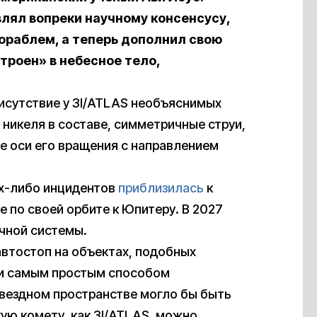
лял вопреки научному консенсусу,
ораблем, а теперь дополнил свою
строен» в небесное тело,
рисутствие у 3I/ATLAS необъяснимых
никеля в составе, симметричные струи,
е оси его вращения с направлением
их-либо инцидентов
приблизилась
к
е по своей орбите к Юпитеру. В 2027
чной системы.
автостоп на объектах, подобных
ки самым простым способом
вездном пространстве могло бы быть
кую комету, как 3I/ATLAS, можно