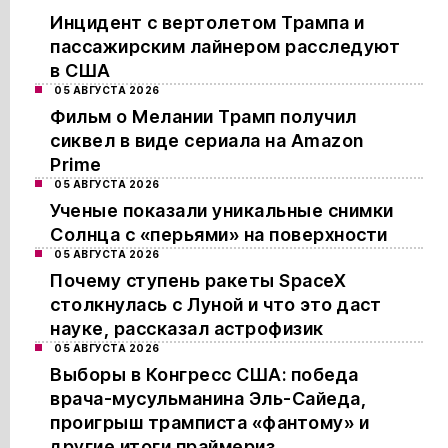
Инцидент с вертолетом Трампа и
пассажирским лайнером расследуют
в США
05 АВГУСТА 2026
Фильм о Мелании Трамп получил
сиквел в виде сериала на Amazon
Prime
05 АВГУСТА 2026
Ученые показали уникальные снимки
Солнца с «перьями» на поверхности
05 АВГУСТА 2026
Почему ступень ракеты SpaceX
столкнулась с Луной и что это даст
науке, рассказал астрофизик
05 АВГУСТА 2026
Выборы в Конгресс США: победа
врача-мусульманина Эль-Сайеда,
проигрыш трамписта «фантому» и
другие итоги праймериз