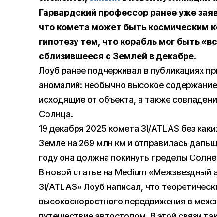
Гарвардский профессор ранее уже заяв
что комета может быть космическим к
гипотезу тем, что корабль мог быть «в
сблизившееся с Землей в декабре.
Лоуб ранее подчеркивал в публикациях п
аномалий: необычно высокое содержание 
исходящие от объекта, а также совпадени
Солнца.
19 декабря 2025 комета 3I/ATLAS без как
Земле на 269 млн км и отправилась дальш
году она должна покинуть пределы Солне
В новой статье на Medium «Межзвездный 
3I/ATLAS» Лоуб написал, что теоретичес
высокоскоростного передвижения в межз
путешествие автостопом. В этой связи та