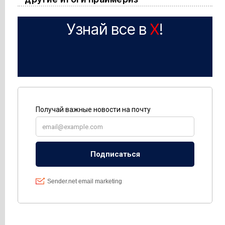
Узнай все в
X
!