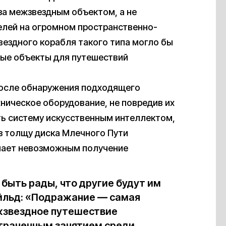
за межзвездным объектом, а не
елей на огромном пространственно-
ездного корабля такого типа могло бы
ные объекты для путешествий
после обнаружения подходящего
хническое оборудование, не повредив их
ть систему искусственным интеллектом,
з толщу диска Млечного Пути
елает невозможным получение
ыть рады, что другие будут им
айльд: «Подражание
—
самая
ежзвездное путешествие
траненным занятием среди