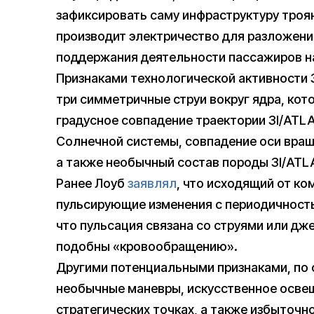
зафиксировать саму инфраструктуру троян
производит электричество для разложени
поддержания деятельности пассажиров на
Признаками технологической активности 
три симметричные струи вокруг ядра, кот
градусное совпадение траектории 3I/ATL
Солнечной системы, совпадение оси вращ
а также необычный состав породы 3I/ATL
Ранее Лоуб
заявлял
, что исходящий от к
пульсирующие изменения с периодичностью
что пульсация связана со струями или дж
подобны «кровообращению».
Другими потенциальными признаками, по с
необычные маневры, искусственное освещ
стратегических точках, а также избыточно