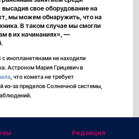
, высадив свое оборудование на
, мы можем обнаружить, что на
хника. В таком случае мы смогли
ам в их начинаниях»,
—
.
S с инопланетянами не находили
ка. Астроном Мария Грицевич в
чала
, что комета не требует
й из-за пределов Солнечной системы,
наблюдений.
елы
Редакция