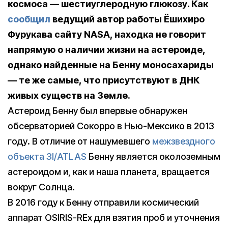
космоса — шестиуглеродную глюкозу. Как
сообщил
ведущий автор работы Ёшихиро
Фурукава сайту NASA, находка не говорит
напрямую о наличии жизни на астероиде,
однако найденные на Бенну моносахариды
— те же самые, что присутствуют в ДНК
живых существ на Земле.
Астероид Бенну был впервые обнаружен
обсерваторией Сокорро в Нью-Мексико в 2013
году. В отличие от нашумевшего
межзвездного
объекта 3I/ATLAS
Бенну является околоземным
астероидом и, как и наша планета, вращается
вокруг Солнца.
В 2016 году к Бенну отправили космический
аппарат OSIRIS-REx для взятия проб и уточнения