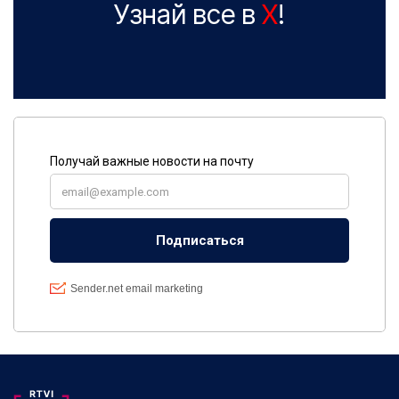
Узнай все в
X
!