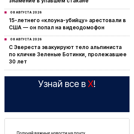
знамение в упавшем стакане
08 АВГУСТА 2026
15-летнего «клоуна-убийцу» арестовали в
США — он попал на видеодомофон
08 АВГУСТА 2026
С Эвереста эвакуируют тело альпиниста
по кличке Зеленые Ботинки, пролежавшее
30 лет
Узнай все в
X
!