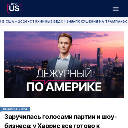
 В США - 2026
СТИХИЙНЫЕ БЕДСТВИЯ
ПОКУШЕНИЯ НА ТРАМПА
ВС
▶
▶
▶
ВЫБОРЫ-2024
Заручилась голосами партии и шоу-
бизнеса: у Харрис все готово к