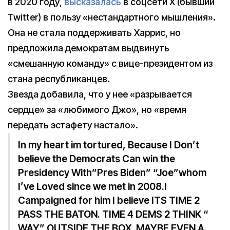
в 2020 году,
высказалась
в соцсети X (бывший
Twitter) в пользу «нестандартного мышления».
Она не стала поддерживать Харрис, но
предложила демократам выдвинуть
«смешанную команду» с вице-президентом из
стана республиканцев.
Звезда добавила, что у нее «разрывается
сердце» за «любимого Джо», но «время
передать эстафету настало».
In my heart im tortured, Because I Don’t
believe the Democrats Can win the
Presidency With”Pres Biden” “Joe”whom
I’ve Loved since we met in 2008.I
Campaigned for him I believe ITS TIME 2
PASS THE BATON. TIME 4 DEMS 2 THINK “
WAY” OUTSIDE THE BOX. MAYBE EVEN A