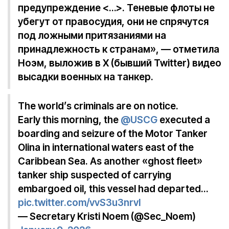
предупреждение <…>. Теневые флоты не
убегут от правосудия, они не спрячутся
под ложными притязаниями на
принадлежность к странам», — отметила
Ноэм, выложив в X (бывший Twitter) видео
высадки военных на танкер.
The world’s criminals are on notice.
Early this morning, the
@USCG
executed a
boarding and seizure of the Motor Tanker
Olina in international waters east of the
Caribbean Sea. As another «ghost fleet»
tanker ship suspected of carrying
embargoed oil, this vessel had departed…
pic.twitter.com/vvS3u3nrvl
— Secretary Kristi Noem (@Sec_Noem)