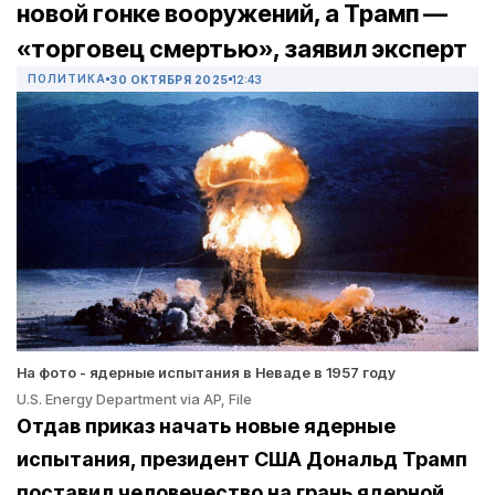
новой гонке вооружений, а Трамп —
«торговец смертью», заявил эксперт
ПОЛИТИКА
30 ОКТЯБРЯ 2025
12:43
На фото - ядерные испытания в Неваде в 1957 году
U.S. Energy Department via AP, File
Отдав приказ начать новые ядерные
испытания, президент США Дональд Трамп
поставил человечество на грань ядерной