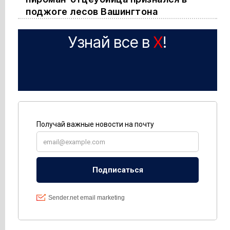
поджоге лесов Вашингтона
Узнай все в
X
!