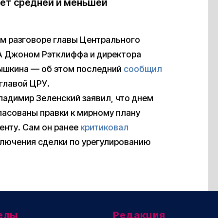
ет средней и меньшей
ом разговоре главы Центрального
А Джоном Рэтклиффа и директора
ышкина — об этом последний
сообщил
 главой ЦРУ.
Владимир Зеленский заявил, что днем
ласованы правки к мирному плану
енту. Сам он ранее
критиковал
аключения сделки по урегулированию
елы
Редакция