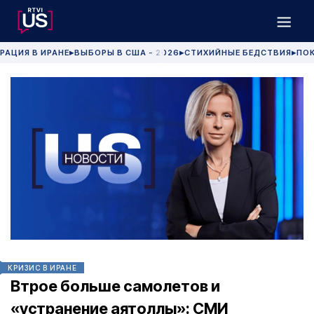
РАЦИЯ В ИРАНЕ
ВЫБОРЫ В США - 2026
СТИХИЙНЫЕ БЕДСТВИЯ
ПОК
▶
▶
▶
КРИЗИС В ИРАНЕ
Втрое больше самолетов и
«устранение аятоллы»: СМИ