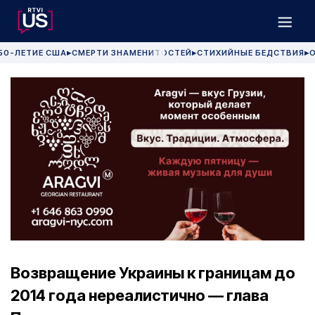
50-ЛЕТИЕ США
СМЕРТИ ЗНАМЕНИТОСТЕЙ
СТИХИЙНЫЕ БЕДСТВИЯ
О
▶
▶
▶
Возвращение Украины к границам до
2014 года нереалистично — глава