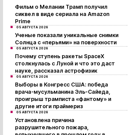
Фильм о Мелании Трамп получил
сиквел в виде сериала на Amazon
Prime
05 АВГУСТА 2026
Ученые показали уникальные снимки
Солнца с «перьями» на поверхности
05 АВГУСТА 2026
Почему ступень ракеты SpaceX
столкнулась с Луной и что это даст
науке, рассказал астрофизик
05 АВГУСТА 2026
Выборы в Конгресс США: победа
врача-мусульманина Эль-Сайеда,
проигрыш трамписта «фантому» и
другие итоги праймериз
05 АВГУСТА 2026
Установлена причина
разрушительного пожара,
вспыхнувшего в прошлом году в