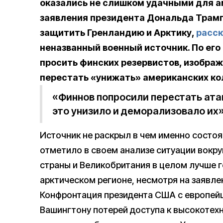
оказались не слишком удачными для а
заявления президента Дональда Трампа
защитить Гренландию и Арктику,
расск
неназванный военный источник. По е
просить финских резервистов, изобра
перестать «унижать» американских ко
«Финнов попросили перестать ата
это унизило и деморализовало их»
Источник не раскрыл в чем именно состоя
отметило в своем анализе ситуации вокру
страны и Великобритания в целом лучше г
арктическом регионе, несмотря на заявле
Конфронтация президента США с европейц
Вашингтону потерей доступа к высокотех