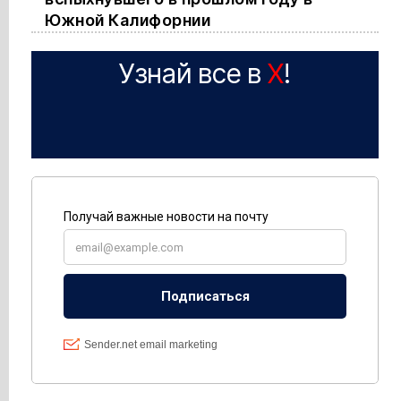
Южной Калифорнии
Узнай все в
X
!