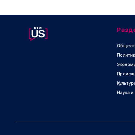
Разд
Общест
Политик
Эконом
Происш
Культур
Наука и