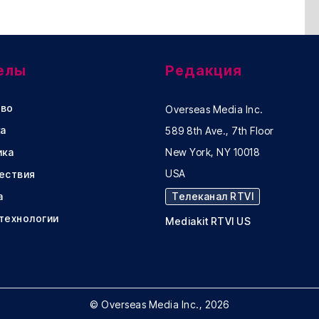
елы
Редакция
во
Overseas Media Inc.
а
589 8th Ave., 7th Floor
ика
New York, NY 10018
USA
ествия
а
Телеканал RTVI
 технологии
Mediakit RTVI US
© Overseas Media Inc., 2026