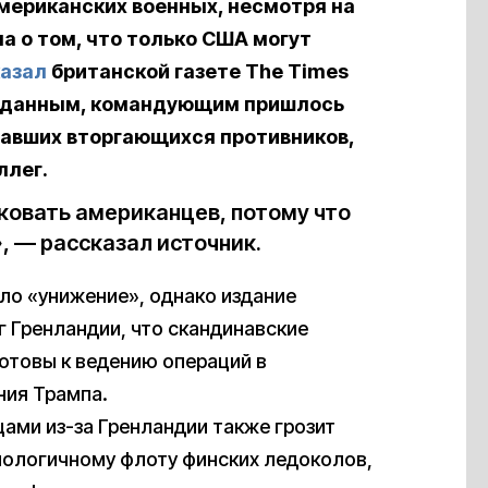
мериканских военных, несмотря на
 о том, что только США могут
азал
британской газете The Times
го данным, командующим пришлось
жавших вторгающихся противников,
ллег.
ковать американцев, потому что
, — рассказал источник.
ло «унижение», однако издание
г Гренландии, что скандинавские
отовы к ведению операций в
ния Трампа.
ами из-за Гренландии также грозит
нологичному флоту финских ледоколов,