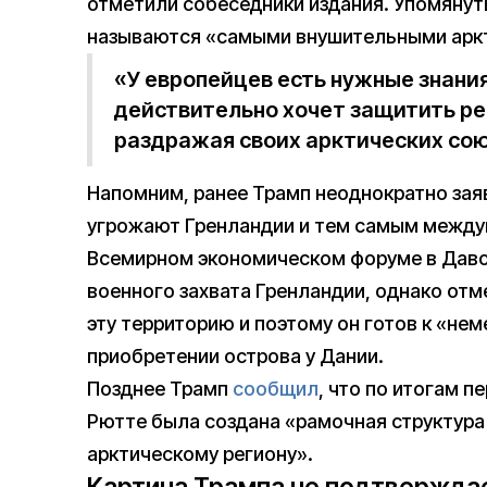
отметили собеседники издания. Упомянут
называются «самыми внушительными аркт
«У европейцев есть нужные знания
действительно хочет защитить ре
раздражая своих арктических сою
Напомним, ранее Трамп неоднократно заяв
угрожают Гренландии и тем самым между
Всемирном экономическом форуме в Даво
военного захвата Гренландии, однако отм
эту территорию и поэтому он готов к «не
приобретении острова у Дании.
Позднее Трамп
сообщил
, что по итогам 
Рютте была создана «рамочная структура 
арктическому региону».