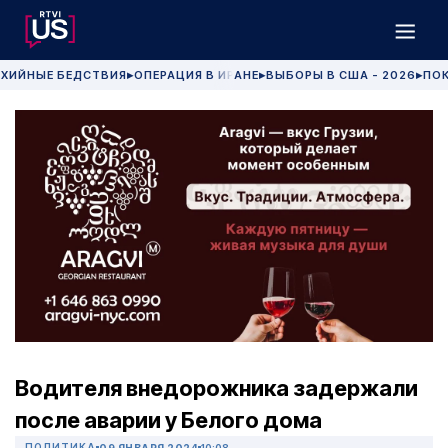
ХИЙНЫЕ БЕДСТВИЯ
ОПЕРАЦИЯ В ИРАНЕ
ВЫБОРЫ В США - 2026
ПОК
▶
▶
▶
Водителя внедорожника задержали
после аварии у Белого дома
ПОЛИТИКА
09 ЯНВАРЯ 2024
10:08