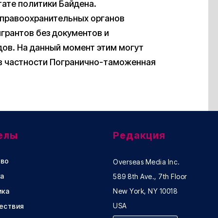
тате политики Байдена.
 правоохранительных органов
грантов без документов и
дов. На данный момент этим могут
 в частности Погранично-таможенная
елы
Редакция
во
Overseas Media Inc.
а
589 8th Ave., 7th Floor
ика
New York, NY 10018
USA
ествия