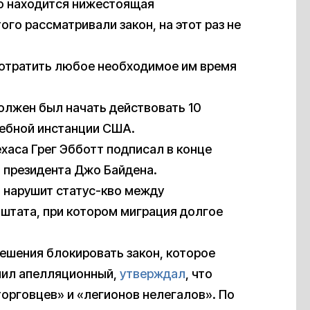
го находится нижестоящая
ого рассматривали закон, на этот раз не
потратить любое необходимое им время
должен был начать действовать 10
ебной инстанции США.
ехаса Грег Эбботт подписал в конце
 президента Джо Байдена.
н нарушит статус-кво между
штата, при котором миграция долгое
решения блокировать закон, которое
енил апелляционный,
утверждал
, что
орговцев» и «легионов нелегалов». По