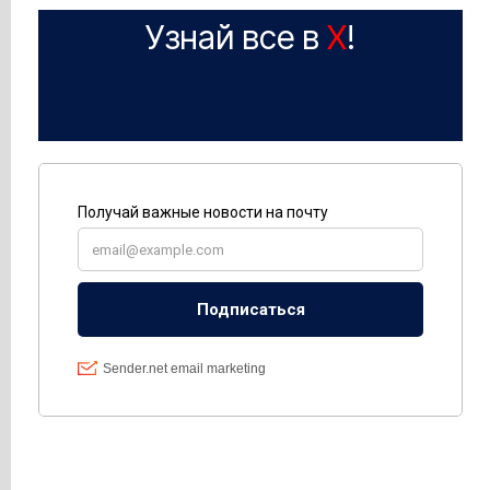
Узнай все в
X
!