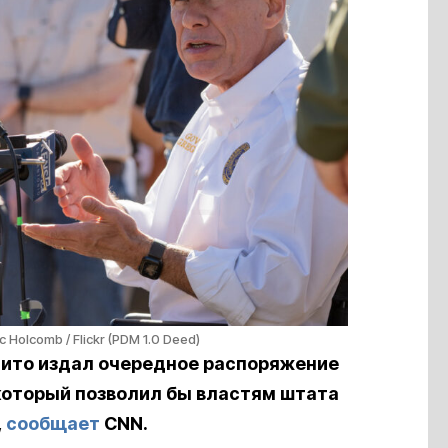
ic Holcomb / Flickr (PDM 1.0 Deed)
лито издал очередное распоряжение
, который позволил бы властям штата
,
сообщает
CNN.