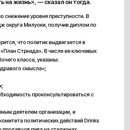
 на жизнь», — сказал он тогда.
о снижение уровня преступности. В
дж округа Милуоки, получив диплом по
рится, что политик выдвигается в
 «План Стрнада». В числе ее ключевых
очего класса, указаны:
здравого смысла»;
х;
еобходимость проконсультироваться с
ным деятелем организации, и
омитета политических действий Drinks
ы продавцов пива на стадионах.