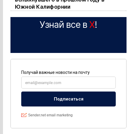
Южной Калифорнии
Узнай все в
X
!