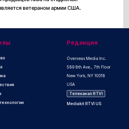
 является ветераном армии США.
елы
Редакция
во
Overseas Media Inc.
а
589 8th Ave., 7th Floor
ика
New York, NY 10018
USA
ествия
а
Телеканал RTVI
 технологии
Mediakit RTVI US