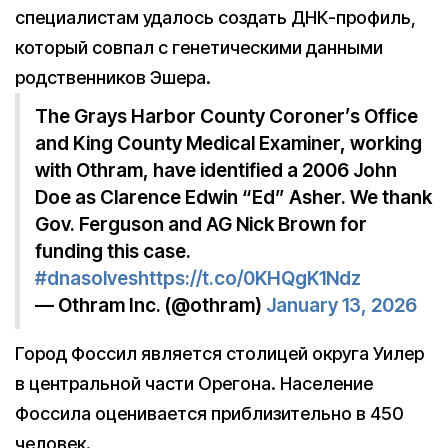
специалистам удалось создать ДНК-профиль,
который совпал с генетическими данными
родственников Эшера.
The Grays Harbor County Coroner’s Office
and King County Medical Examiner, working
with Othram, have identified a 2006 John
Doe as Clarence Edwin “Ed” Asher. We thank
Gov. Ferguson and AG Nick Brown for
funding this case.
#dnasolves
https://t.co/0KHQgK1Ndz
— Othram Inc. (@othram)
January 13, 2026
Город Фоссил является столицей округа Уилер
в центральной части Орегона. Население
Фоссила оценивается приблизительно в 450
человек.