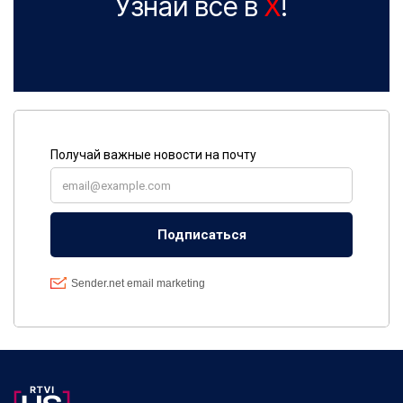
Узнай все в
X
!