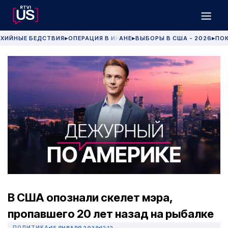
ХИЙНЫЕ БЕДСТВИЯ
ОПЕРАЦИЯ В ИРАНЕ
ВЫБОРЫ В США - 2026
ПОК
▶
▶
▶
В США опознали скелет мэра,
пропавшего 20 лет назад на рыбалке
ПОЛИТИКА
15 ЯНВАРЯ 2026
12:12