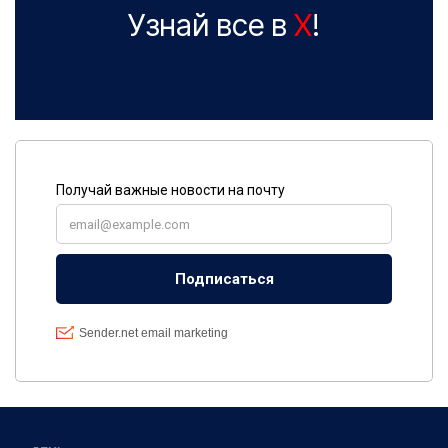
Узнай все в
X
!