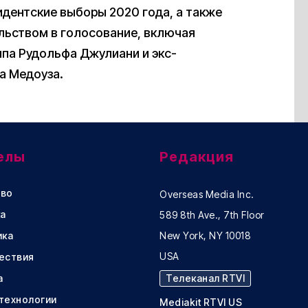
идентские выборы 2020 года, а также
льством в голосование, включая
па Рудольфа Джулиани и экс-
а Медоуза.
елы
Редакция
во
Overseas Media Inc.
а
589 8th Ave., 7th Floor
ика
New York, NY 10018
USA
ествия
а
Телеканал RTVI
 технологии
Mediakit RTVI US