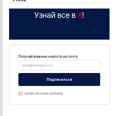
Узнай все в
X
!