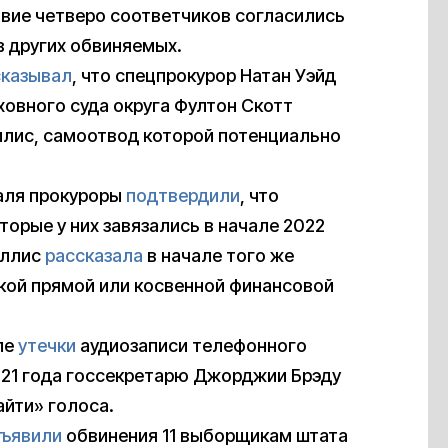
твие четверо соответчиков согласились
в других обвиняемых.
сказывал
, что спецпрокурор Натан Уэйд
рховного суда округа Фултон Скотт
ллис, самоотвод которой потенциально
раля прокуроры
подтвердили
, что
торые у них завязались в начале 2022
иллис
рассказала
в начале того же
акой прямой или косвенной финансовой
ле
утечки
аудиозаписи телефонного
2021 года госсекретарю Джорджии Брэду
айти» голоса.
ъявили
обвинения 11 выборщикам штата