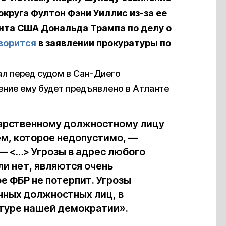
округа Фултон Фэни Уиллис из-за ее
нта США Дональда Трампа по делу о
ворится
в заявлении прокуратуры по
ал перед судом в Сан-Диего
ение ему будет предъявлено в Атланте
дарственному должностному лицу
м, которое недопустимо, —
— <…> Угрозы в адрес любого
и нет, являются очень
е ФБР не потерпит. Угрозы
нных должностных лиц, в
туре нашей демократии».