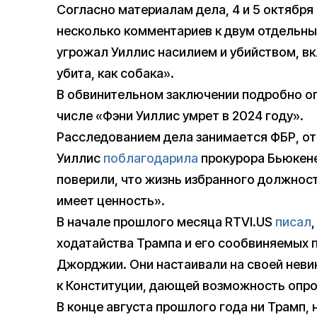
Согласно материалам дела, 4 и 5 октября
несколько комментариев к двум отдельны
угрожал Уиллис насилием и убийством, вк
убита, как собака».
В обвинительном заключении подробно оп
числе «Фэни Уиллис умрет в 2024 году».
Расследованием дела занимается ФБР, от
Уиллис
поблагодарила
прокурора Бьюкенен
поверили, что жизнь избранного должнос
имеет ценность».
В начале прошлого месяца RTVI.US
писал
ходатайства Трампа и его сообвиняемых 
Джорджии. Они настаивали на своей неви
к Конституции, дающей возможность опро
В конце августа прошлого года ни Трамп, 