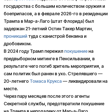
государства с большим количеством оружия и
боеприпасов, а в феврале 2026-го в резиденции
Трампа в Мар-а-Лаго (штат Флорида) был
задержан 21-летний Остин Такер Мартин,
проникший
туда с канистрой бензина и
дробовиком.
В 2024 году Трамп пережил
покушение
на
предвыборном митинге в Пенсильвании, в
результате чего погиб зритель мероприятия, а
сам политик был ранен в ухо. Стрелявшего —
20-летнего
Томаса Крукса
— ликвидировали на
месте.
Через пару месяцев после этого агенты
Секретной службы, предотвратили покушение
на Трампа в неподалеку от Мар-а-Лаго.