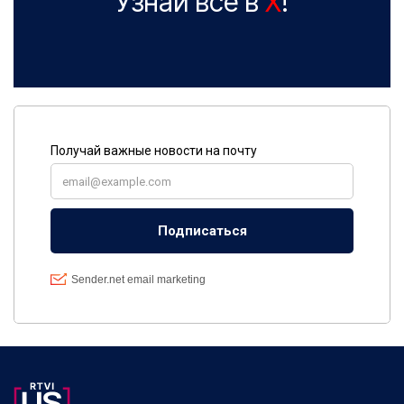
Узнай все в
X
!