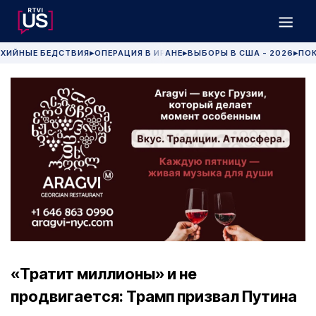
ХИЙНЫЕ БЕДСТВИЯ
ОПЕРАЦИЯ В ИРАНЕ
ВЫБОРЫ В США - 2026
ПОК
▶
▶
▶
«Тратит миллионы» и не
продвигается: Трамп призвал Путина