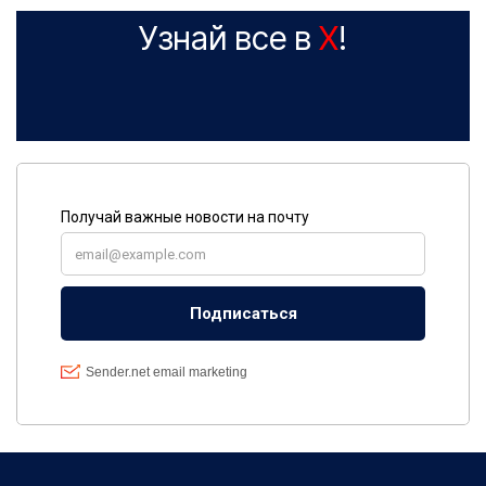
Узнай все в
X
!