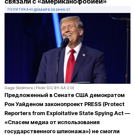
связали с «американофобией»
ПОЛИТИКА
11 ДЕКАБРЯ 2024
09:37
Gage Skidmore / Flickr (CC BY-SA 2.0)
Предложенный в Сенате США демократом
Рон Уайденом законопроект PRESS (Protect
Reporters from Exploitative State Spying Act —
«Спасем медиа от использования
государственного шпионажа») не смогли