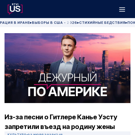
РАЦИЯ В ИРАНЕ
ВЫБОРЫ В США - 2026
СТИХИЙНЫЕ БЕДСТВИЯ
ПОК
▶
▶
▶
Из-за песни о Гитлере Канье Уэсту
запретили въезд на родину жены
КУЛЬТУРА
02 ИЮЛЯ 2025
17:48