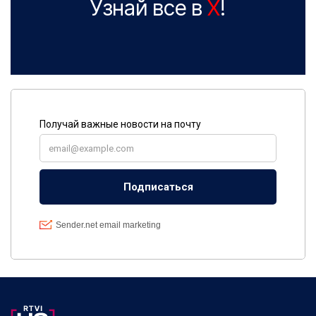
Узнай все в
X
!