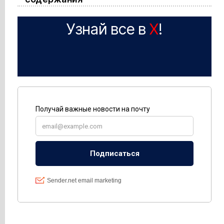
Узнай все в
X
!