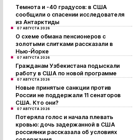
Темнота и -40 градусов: в США
сообщили о спасении исследователя
из Антарктиды
07 АВГУСТА 2026
О схеме обмана пенсионеров с
золотыми слитками рассказали в
Нью-Йорке
07 АВГУСТА 2026
Гражданам Узбекистана подыскали
работу в США по новой программе
07 АВГУСТА 2026
Новые принятые санкции против
России не поддержали 11 сенаторов
США. Кто они?
07 АВГУСТА 2026
Потеряла голос и начала плевать
кровью: дочь задержанной в США
россиянки рассказала об условиях
содержания