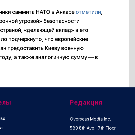
ники саммита НАТО в Анкаре
отметили
,
рочной угрозой» безопасности
 страной, «делающей вклад» в его
ыло подчеркнуто, что европейские
ан предоставить Киеву военную
году, а также аналогичную сумму — в
елы
Редакция
во
Overseas Media Inc.
а
589 8th Ave., 7th Floor