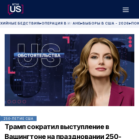
ХИЙНЫЕ БЕДСТВИЯ
ОПЕРАЦИЯ В ИРАНЕ
ВЫБОРЫ В США - 2026
ПОК
▶
▶
▶
250-ЛЕТИЕ США
Трамп сократил выступление в
Вашингтоне на праздновании 250-